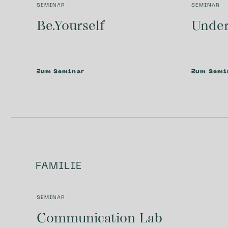
SEMINAR
SEMINAR
Be.Yourself
Under
Zum Seminar
Zum Semi
FAMILIE
SEMINAR
Communi­cation Lab