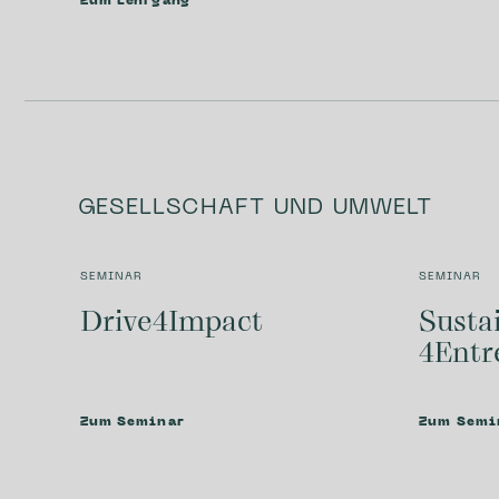
Zum Lehrgang
GESELLSCHAFT UND UMWELT
SEMINAR
SEMINAR
Drive​4Impact
Sustai
4Entr
Zum Seminar
Zum Semi